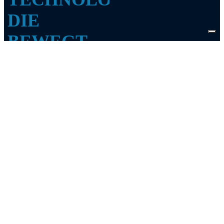
DIE
BEWEGT
Die Ingenieure
unter den
Hydraulikern
Hydraulikzylinder bewegen
unser Unternehmen seit
Generationen – sie pressen,
heben, drücken und ziehen
weltweit in Maschinen. Ihre
Zuverlässigkeit ist entscheidend
für die Produktivität ganzer
Anlagen.
Hoven Hydraulik steht für
verlässliche Lösungen im
Maschinen- und Anlagenbau –